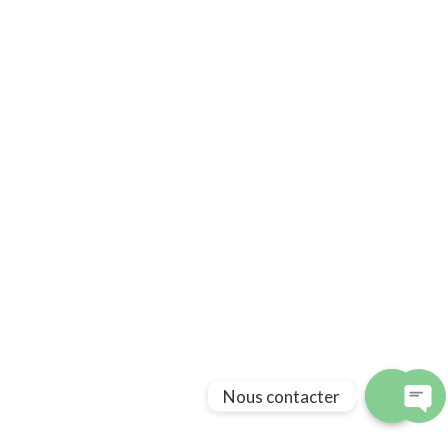
Enregistrer mon nom, mon e-mail et mon
site dans le navigateur pour mon prochain
commentaire.
Post Comment
Nous contacter