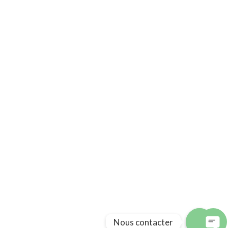
Nous contacter
Avenue Moulay Kamel Cité Mimosas Immeuble
6, Appartement N°3 30000 Fès – Maroc
Phone : 00212 (0) 535 93 18 22
Email : contact@sufiheritage.com
e
022
Nous contacter