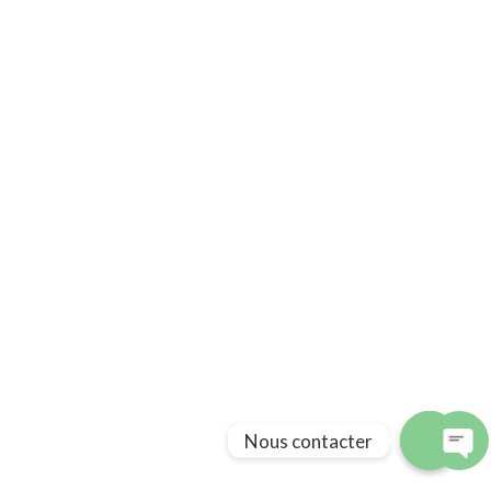
Nous contacter
Avenue Moulay Kamel Cité Mimosas Immeuble 6, Appartement N°3 30000
Fès – Maroc
Phone : 00212 (0) 535 93 18 22
Email : contact@sufiheritage.com
Plateforme
Sufi Heritage © 2022
Nous contacter